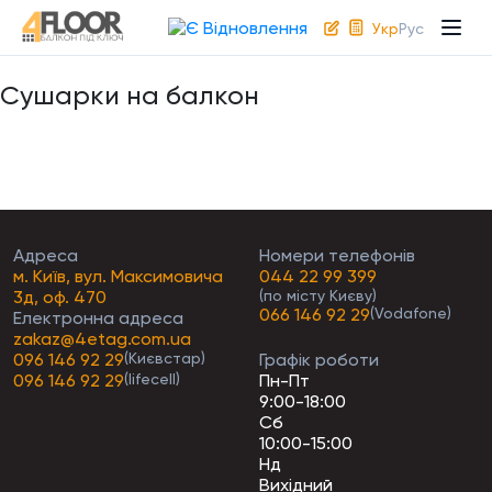
Укр
Рус
Сушарки на балкон
Адреса
Номери телефонів
м. Київ, вул. Максимовича
044 22 99 399
3д, оф. 470
(по місту Києву)
066 146 92 29
(Vodafone)
Електронна адреса
zakaz@4etag.com.ua
096 146 92 29
(Києвстар)
Графік роботи
096 146 92 29
(lifecell)
Пн-Пт
9:00-18:00
Сб
10:00-15:00
Нд
Вихідний