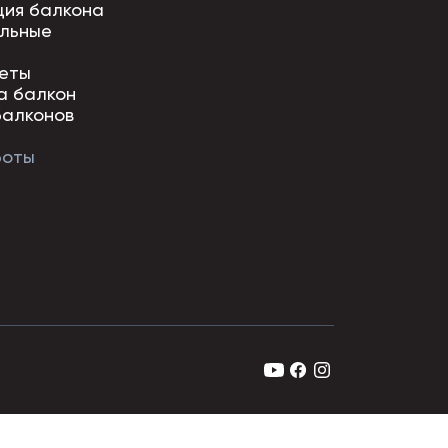
ция балкона
льные
еты
а балкон
балконов
боты