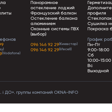
ола
Панорамное
Герметиза
е
остекление лоджий
Дополните
плиты
Французский балкон
профиля
Остекление балкона
Стеклопак
алюминием
Сушилка н
Оконные системы ПВХ
Покраска 
(выбор)
ефонов
График ра
99
096 146 92 29
(Киевстар)
Пн-Пт
ву)
096 146 92 29
(lifecell)
9:00-18:00
9
(Vodafone)
Сб
10:00-15:00
Вс
Выходной
.. і ДО». группы компаний OKNA-INFO