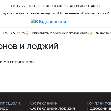
ОТЗЫВЫ
БЛОГ
ЦЕНЫ
ВИДЕОГАЛЕРЕЯ
ГАЛЕРЕЯ
КОНТАКТЫ
 под ключ
Увеличение площали
Остекление
Комплектация б
096 146 92 29
Заполнить форму обратной связи
Вызвать
онов и лоджий
ми материалами
 площали
Остекление
Комплекта
ынос
Остекление лоджий
Подоконни