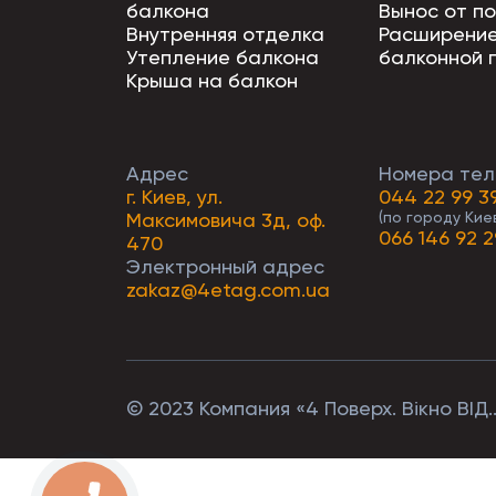
балкона
Вынос от п
Внутренняя отделка
Расширени
Утепление балкона
балконной 
Крыша на балкон
Адрес
Номера тел
г. Киев, ул.
044 22 99 3
Максимовича 3д, оф.
(по городу Кие
066 146 92 2
470
Электронный адрес
zakaz@4etag.com.ua
© 2023 Компания «4 Поверх. Вікно ВІД.