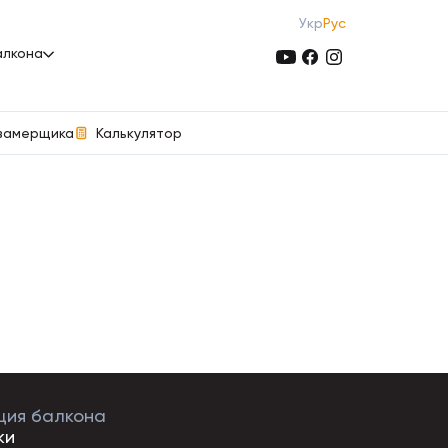
Укр
Рус
алкона
Калькулятор
 замерщика
ция балкона
ки